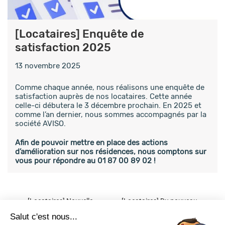
[Locataires] Enquête de
satisfaction 2025
13 novembre 2025
Comme chaque année, nous réalisons une enquête de
satisfaction auprès de nos locataires. Cette année
celle-ci débutera le 3 décembre prochain. En 2025 et
comme l’an dernier, nous sommes accompagnés par la
société AVISO.
Afin de pouvoir mettre en place des actions
d’amélioration sur nos résidences, nous comptons sur
vous pour répondre au 01 87 00 89 02 !
Post
[Locataires] Nouvelle
[Locataires] Du nouveau
organisation : un
dans votre guide du
navigation
Salut c'est nous...
interlocuteur unique pour
locataire