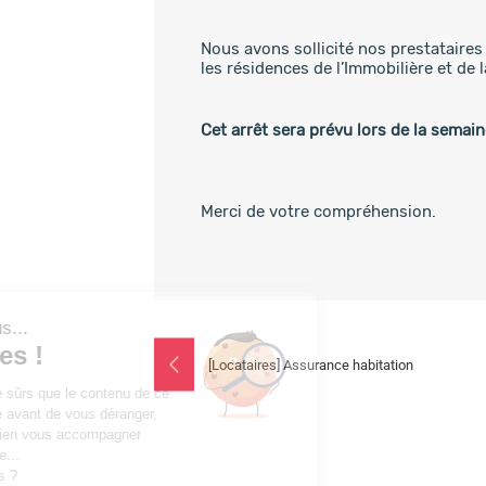
Nous avons sollicité nos prestataires 
les résidences de l’Immobilière et de 
Cet arrêt sera prévu lors de la semain
Merci de votre compréhension.
Salut c'est nous...
les Cookies !
Post
[Locataires] Assurance habitation
navigation
On a attendu d'être sûrs que le contenu de ce
site vous intéresse avant de vous déranger,
mais on aimerait bien vous accompagner
pendant votre visite...
C'est OK pour vous ?