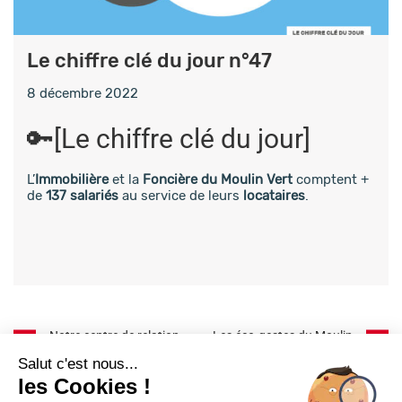
Le chiffre clé du jour n°47
8 décembre 2022
🔑[Le chiffre clé du jour]
L’
Immobilière
et la
Foncière du Moulin Vert
comptent +
de
137 salariés
au service de leurs
locataires
.
Post
Notre centre de relation
Les éco-gestes du Moulin
client est opérationnel !
Vert n°34
navigation
Salut c'est nous...
les Cookies !