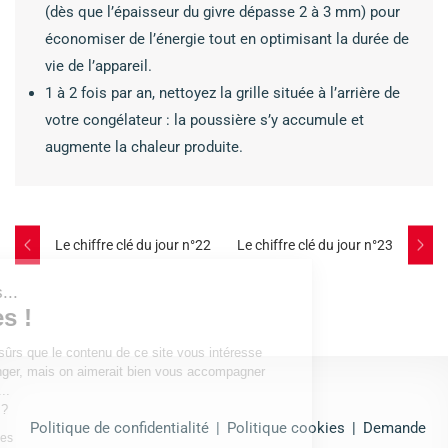
(dès que l’épaisseur du givre dépasse 2 à 3 mm) pour
économiser de l’énergie tout en optimisant la durée de
vie de l’appareil.
1 à 2 fois par an, nettoyez la grille située à l’arrière de
votre congélateur : la poussière s’y accumule et
augmente la chaleur produite.
Post
Le chiffre clé du jour n°22
Le chiffre clé du jour n°23
navigation
t c'est nous...
 Cookies !
attendu d'être sûrs que le contenu de ce site
intéresse avant de vous déranger, mais on
ait bien vous accompagner pendant votre
..
 OK pour vous ?
Politique de confidentialité
|
Politique cookies
|
Demande
a politique cookies