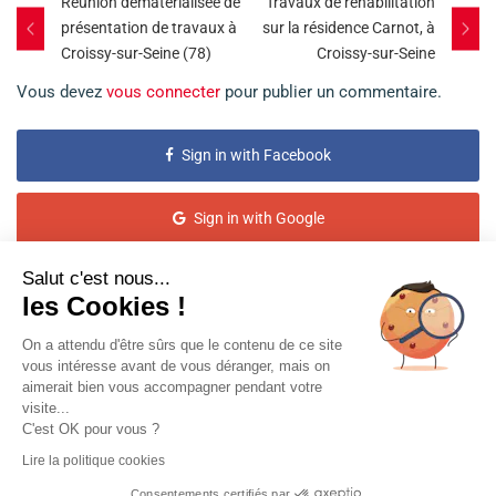
Post
Réunion dématérialisée de
Travaux de réhabilitation
présentation de travaux à
sur la résidence Carnot, à
navigation
Croissy-sur-Seine (78)
Croissy-sur-Seine
Vous devez
vous connecter
pour publier un commentaire.
Sign in with Facebook
Sign in with Google
Salut c'est nous...
Sign in with Twitter
les Cookies !
On a attendu d'être sûrs que le contenu de ce site
vous intéresse avant de vous déranger, mais on
aimerait bien vous accompagner pendant votre
visite...
C'est OK pour vous ?
Politique de confidentialité
|
Politique cookies
|
Demande
Lire la politique cookies
d'exercice de droits
| Copyright 2026 © COSIVIA.
Consentements certifiés par