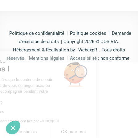
Politique de confidentialité
|
Politique cookies
|
Demande
d'exercice de droits
| Copyright 2026 © COSIVIA.
Hébergement & Réalisation by
WebexpR
. Tous droits
réservés.
Mentions légales
|
Accessibilité : non conforme
'est nous...
Cookies !
ndu d'être sûrs que le contenu de ce site
éresse avant de vous déranger, mais on
 bien vous accompagner pendant votre
 pour vous ?
litique cookies
Consentements certifiés par
merci
Je choisis
OK pour moi