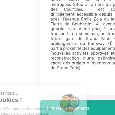
métropole. Situé à l’arrière du p
des Courtilles, il est act
difficilement accessible depuis
axes (l’avenue Émile Zola ou le
Pierre de Coubertin). A l’aveni
quartier sera d’une part, à pro
transports en commun (construc
future gare du Grand Paris E
prolongement du tramway T1), 
part à proximité des équipements 
(nouvelles activités sportives et 
reconstruction d’une patinoi
cadre des projets « Inventons l
du Grand Paris).
Salut c'est nous...
les Cookies !
Nombre de logements
On a attendu d'être sûrs que le contenu de ce
site vous intéresse avant de vous déranger,