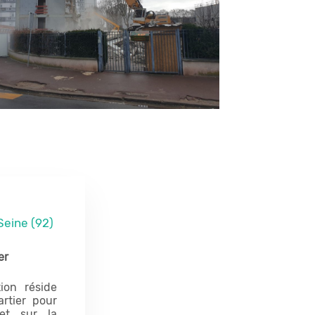
Seine (92)
er
ion réside
rtier pour
 et sur la