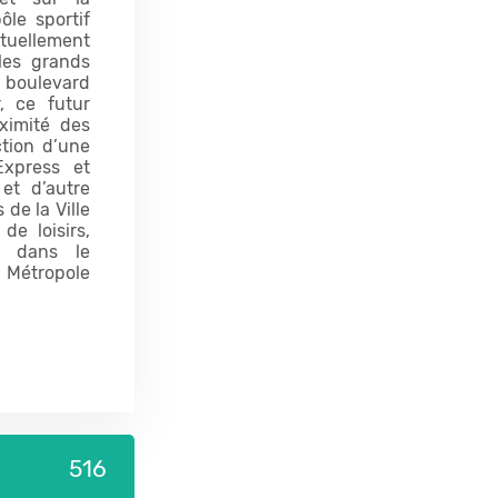
ôle sportif
uellement
 les grands
 boulevard
r, ce futur
ximité des
tion d’une
xpress et
et d’autre
de la Ville
de loisirs,
re dans le
a Métropole
516