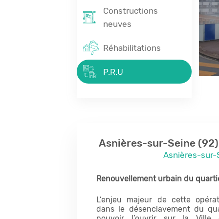
Constructions
neuves
Réhabilitations
P.R.U
Asnières-sur-Seine (92)
Asnières-sur-
Renouvellement urbain du quarti
L’enjeu majeur de cette opérat
dans le désenclavement du qua
pouvoir l’ouvrir sur la Ville